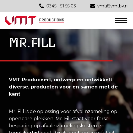
SHOWCASE
0345 - 51 55 03
vmt@vmtbv.nl
Productie
NIEUWS
Oppervlaktebehandeling
INNOVATION LAB
MR.FILL
Assemblage
Automatisering
CONTACT
Innovatie
Constructie
VMT Produceert, ontwerp en ontwikkelt
diverse, producten voor en samen met de
Verspaning
kant
Robot- en Handlassen
Mr. Fill is de oplossing voor afvalinzameling op
Poedercoaten
openbare plekken. Mr. Fill staat voor forse
besparing op afvalinzamelingskosten en
Plaatbewerking
tegelijkertijd heeft hij als doel om zwerfafval