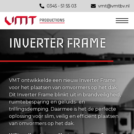
SHOWCASE
0345 - 51 55 03
vmt@vmtbv.nl
Productie
NIEUWS
Oppervlaktebehandeling
INNOVATION LAB
INVERTER FRAME
Assemblage
Automatisering
CONTACT
Innovatie
Constructie
VMT ontwikkelde een nieuw Inverter Frame
voor het plaatsen van omvormers op het dak.
Verspaning
Dit Inverter Frame blinkt uit in brandveiligheid,
ruimtebesparing en geluids- en
Robot- en Handlassen
trillingsdemping. Daarmee is het de perfecte
oplossing voor slim, veilig en efficiënt plaatsen
Poedercoaten
van omvormers op het dak.
Plaatbewerking